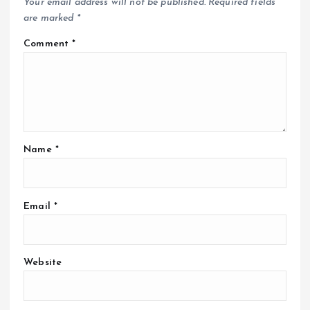
Your email address will not be published.
Required fields
are marked
*
Comment
*
Name
*
Email
*
Website