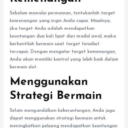
Sebelum memulai permainan, tentukanlah target
kemenangan yang ingin Anda capai. Misalnya,
jika target Anda adalah mendapatkan
keuntungan dua kali lipat dari modal awal, maka
berhentilah bermain saat target tersebut
tercapai. Dengan mengatur target kemenangan,
Anda akan memiliki kontrol yang lebih baik dalam
bermain slot.
Menggunakan
Strategi Bermain
Selain mengandalkan keberuntungan, Anda juga
dapat menggunakan strategi bermain untuk
meningkatkan peluang mendapatkan keuntungan