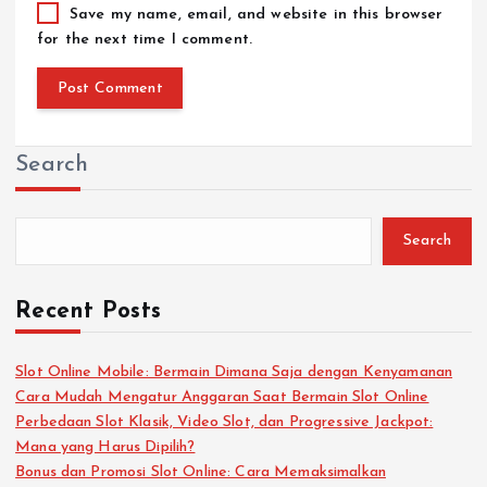
Save my name, email, and website in this browser
for the next time I comment.
Search
Search
Recent Posts
Slot Online Mobile: Bermain Dimana Saja dengan Kenyamanan
Cara Mudah Mengatur Anggaran Saat Bermain Slot Online
Perbedaan Slot Klasik, Video Slot, dan Progressive Jackpot:
Mana yang Harus Dipilih?
Bonus dan Promosi Slot Online: Cara Memaksimalkan