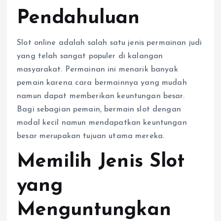
Pendahuluan
Slot online adalah salah satu jenis permainan judi
yang telah sangat populer di kalangan
masyarakat. Permainan ini menarik banyak
pemain karena cara bermainnya yang mudah
namun dapat memberikan keuntungan besar.
Bagi sebagian pemain, bermain slot dengan
modal kecil namun mendapatkan keuntungan
besar merupakan tujuan utama mereka.
Memilih Jenis Slot
yang
Menguntungkan