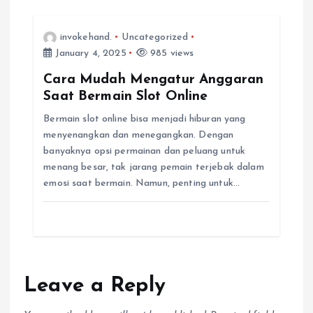
invokehand.
Uncategorized
January 4, 2025
985 views
Cara Mudah Mengatur Anggaran
Saat Bermain Slot Online
Bermain slot online bisa menjadi hiburan yang
menyenangkan dan menegangkan. Dengan
banyaknya opsi permainan dan peluang untuk
menang besar, tak jarang pemain terjebak dalam
emosi saat bermain. Namun, penting untuk…
Leave a Reply