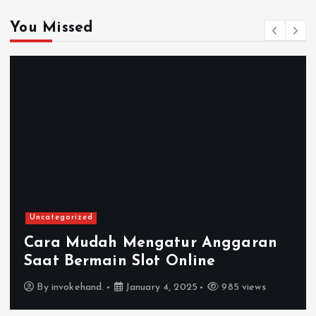
You Missed
Uncategorized
Cara Mudah Mengatur Anggaran
Saat Bermain Slot Online
By
invokehand.
January 4, 2025
985 views