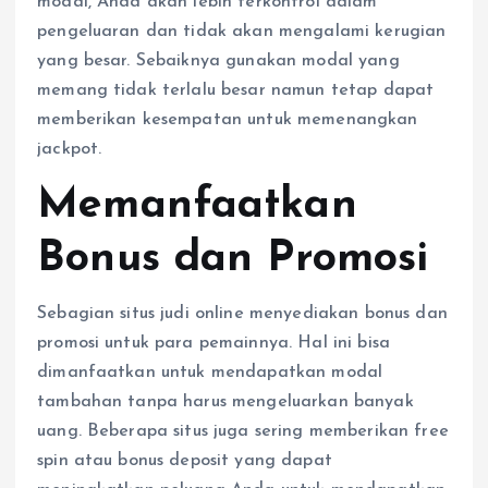
modal, Anda akan lebih terkontrol dalam
pengeluaran dan tidak akan mengalami kerugian
yang besar. Sebaiknya gunakan modal yang
memang tidak terlalu besar namun tetap dapat
memberikan kesempatan untuk memenangkan
jackpot.
Memanfaatkan
Bonus dan Promosi
Sebagian situs judi online menyediakan bonus dan
promosi untuk para pemainnya. Hal ini bisa
dimanfaatkan untuk mendapatkan modal
tambahan tanpa harus mengeluarkan banyak
uang. Beberapa situs juga sering memberikan free
spin atau bonus deposit yang dapat