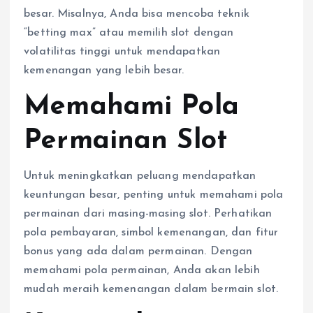
besar. Misalnya, Anda bisa mencoba teknik
“betting max” atau memilih slot dengan
volatilitas tinggi untuk mendapatkan
kemenangan yang lebih besar.
Memahami Pola
Permainan Slot
Untuk meningkatkan peluang mendapatkan
keuntungan besar, penting untuk memahami pola
permainan dari masing-masing slot. Perhatikan
pola pembayaran, simbol kemenangan, dan fitur
bonus yang ada dalam permainan. Dengan
memahami pola permainan, Anda akan lebih
mudah meraih kemenangan dalam bermain slot.