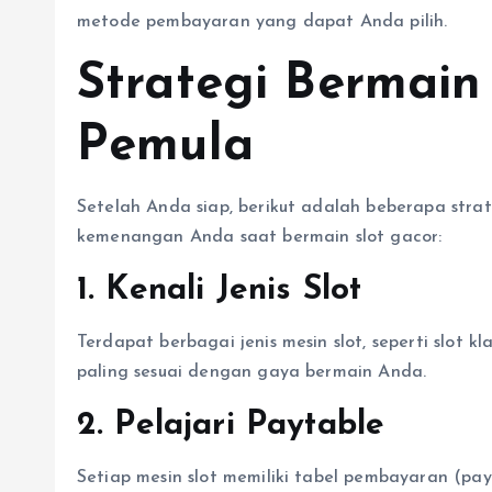
metode pembayaran yang dapat Anda pilih.
Strategi Bermain
Pemula
Setelah Anda siap, berikut adalah beberapa st
kemenangan Anda saat bermain slot gacor:
1. Kenali Jenis Slot
Terdapat berbagai jenis mesin slot, seperti slot klas
paling sesuai dengan gaya bermain Anda.
2. Pelajari Paytable
Setiap mesin slot memiliki tabel pembayaran (pay