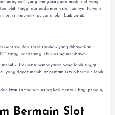
 “gampang cor”, yang mengacu pada mesin slot yang
u lebih tinggi daripada mesin slot lainnya. Pemain
esin ini memiliki peluang lebih baik untuk
persentase dari total taruhan yang dibayarkan
RTP tinggi cenderung lebih sering membayar.
 memiliki frekuensi pembayaran yang lebih tinggi.
cil yang dapat membuat pemain tetap bermain lebih
an fitur tambahan sering kali menarik bagi pemain,
m Bermain Slot