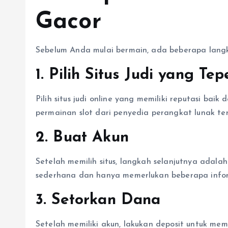
Gacor
Sebelum Anda mulai bermain, ada beberapa langk
1. Pilih Situs Judi yang Te
Pilih situs judi online yang memiliki reputasi baik
permainan slot dari penyedia perangkat lunak ter
2. Buat Akun
Setelah memilih situs, langkah selanjutnya adal
sederhana dan hanya memerlukan beberapa infor
3. Setorkan Dana
Setelah memiliki akun, lakukan deposit untuk me