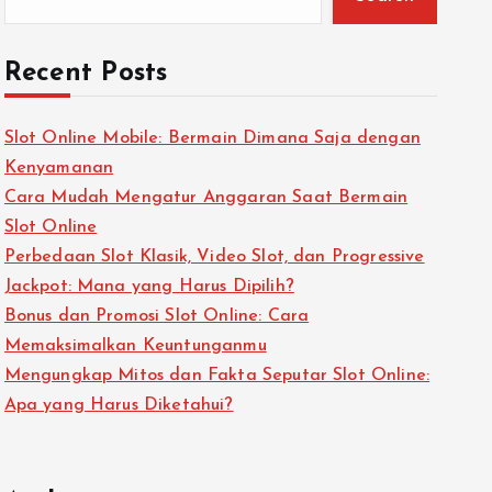
Recent Posts
Slot Online Mobile: Bermain Dimana Saja dengan
Kenyamanan
Cara Mudah Mengatur Anggaran Saat Bermain
Slot Online
Perbedaan Slot Klasik, Video Slot, dan Progressive
Jackpot: Mana yang Harus Dipilih?
Bonus dan Promosi Slot Online: Cara
Memaksimalkan Keuntunganmu
Mengungkap Mitos dan Fakta Seputar Slot Online:
Apa yang Harus Diketahui?