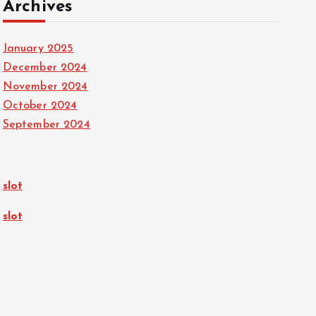
Archives
January 2025
December 2024
November 2024
October 2024
September 2024
slot
slot