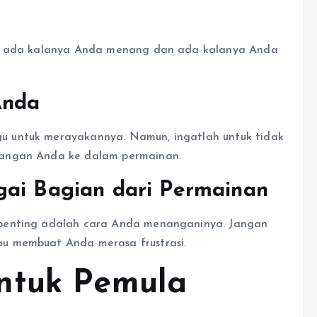
di ada kalanya Anda menang dan ada kalanya Anda
Anda
 untuk merayakannya. Namun, ingatlah untuk tidak
nangan Anda ke dalam permainan.
gai Bagian dari Permainan
 penting adalah cara Anda menanganinya. Jangan
u membuat Anda merasa frustrasi.
ntuk Pemula