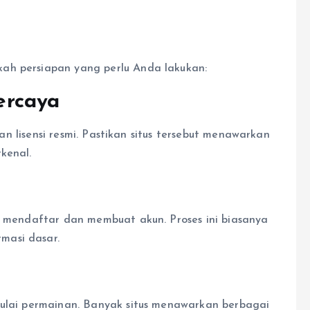
ah persiapan yang perlu Anda lakukan:
percaya
 dan lisensi resmi. Pastikan situs tersebut menawarkan
kenal.
ah mendaftar dan membuat akun. Proses ini biasanya
masi dasar.
mulai permainan. Banyak situs menawarkan berbagai