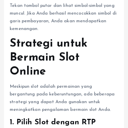
Tekan tombol putar dan lihat simbol-simbol yang
muncul. Jika Anda berhasil mencocokkan simbol di
garis pembayaran, Anda akan mendapatkan
kemenangan.
Strategi untuk
Bermain Slot
Online
Meskipun slot adalah permainan yang
bergantung pada keberuntungan, ada beberapa
strategi yang dapat Anda gunakan untuk
meningkatkan pengalaman bermain slot Anda.
1. Pilih Slot dengan RTP