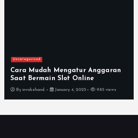
Uncategorized
Cara Mudah Mengatur Anggaran
Saat Bermain Slot Online
By
invokehand.
January 4, 2025
985 views