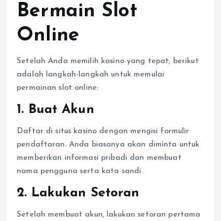
Bermain Slot
Online
Setelah Anda memilih kasino yang tepat, berikut
adalah langkah-langkah untuk memulai
permainan slot online:
1. Buat Akun
Daftar di situs kasino dengan mengisi formulir
pendaftaran. Anda biasanya akan diminta untuk
memberikan informasi pribadi dan membuat
nama pengguna serta kata sandi.
2. Lakukan Setoran
Setelah membuat akun, lakukan setoran pertama