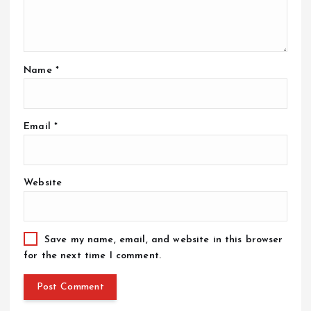
Name
*
Email
*
Website
Save my name, email, and website in this browser
for the next time I comment.