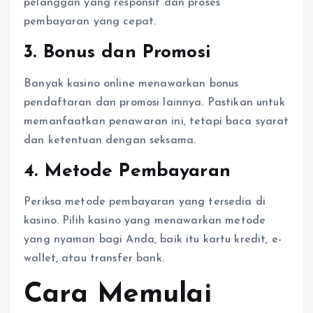
pelanggan yang responsif dan proses
pembayaran yang cepat.
3. Bonus dan Promosi
Banyak kasino online menawarkan bonus
pendaftaran dan promosi lainnya. Pastikan untuk
memanfaatkan penawaran ini, tetapi baca syarat
dan ketentuan dengan seksama.
4. Metode Pembayaran
Periksa metode pembayaran yang tersedia di
kasino. Pilih kasino yang menawarkan metode
yang nyaman bagi Anda, baik itu kartu kredit, e-
wallet, atau transfer bank.
Cara Memulai