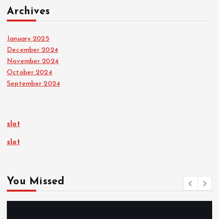
Archives
January 2025
December 2024
November 2024
October 2024
September 2024
slot
slot
You Missed