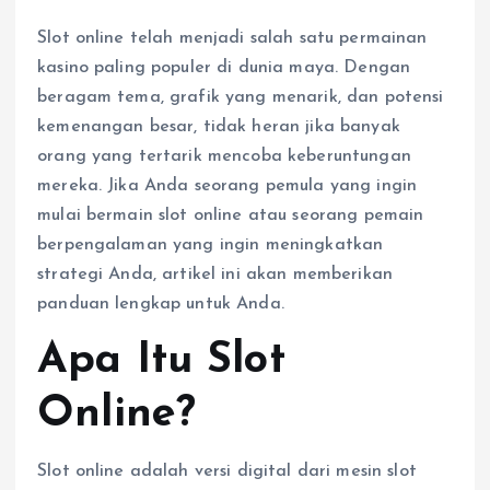
Slot online telah menjadi salah satu permainan
kasino paling populer di dunia maya. Dengan
beragam tema, grafik yang menarik, dan potensi
kemenangan besar, tidak heran jika banyak
orang yang tertarik mencoba keberuntungan
mereka. Jika Anda seorang pemula yang ingin
mulai bermain slot online atau seorang pemain
berpengalaman yang ingin meningkatkan
strategi Anda, artikel ini akan memberikan
panduan lengkap untuk Anda.
Apa Itu Slot
Online?
Slot online adalah versi digital dari mesin slot