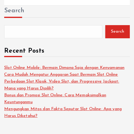
Search
Search
Recent Posts
Slot Online Mobile: Bermain Dimana Saja dengan Kenyamanan
Cara Mudah Mengatur Anggaran Saat Bermain Slot Online
Perbedaan Slot Klasik, Video Slot, dan Progressive Jackpot:
Mana yang Harus Dipilih?
Bonus dan Promosi Slot Online: Cara Memaksimalkan
Keuntunganmu
Mengungkap Mitos dan Fakta Seputar Slot Online: Apa yang
Harus Diketahui?