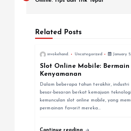
o
Online: Tips dan Trik Tepat
s
Related Posts
t
n
invokehand.
Uncategorized
January 5
Slot Online Mobile: Bermai
a
Kenyamanan
v
Dalam beberapa tahun terakhir, industri
besar-besaran berkat kemajuan teknologi
i
kemunculan slot online mobile, yang me
permainan favorit mereka…
g
Continue reading