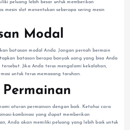
liki peluang lebih besar untuk memberikan
s mesin slot menentukan seberapa sering mesin
asan Modal
apkan batasan modal Anda. Jangan pernah bermain
Tetapkan batasan berapa banyak uang yang bisa Anda
tersebut. Jika Anda terus mengalami kekalahan,
emosi untuk terus memasang taruhan.
n Permainan
hami aturan permainan dengan baik. Ketahui cara
ombinasi-kombinasi yang dapat memberikan
 Anda akan memiliki peluang yang lebih baik untuk