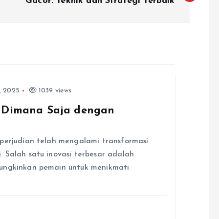
Gacor: Teknik dan Strategi Terbaik
, 2025
1039 views
n Dimana Saja dengan
 perjudian telah mengalami transformasi
. Salah satu inovasi terbesar adalah
mungkinkan pemain untuk menikmati