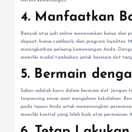
meraih kemenangan.
4. Manfaatkan B
Banyak situs judi online menawarkan bonus dan 
deposit, bonus cashback, dan program loyalitas.
meningkatkan peluang kemenangan Anda. Denga
memiliki modal tambahan untuk bermain slot ta
5. Bermain deng
Sabar adalah kunci dalam bermain slot. Jangan 
terpancing emosi saat mengalami kekalahan. Berm
pada tujuan Anda untuk memenangkan permaina
memiliki kontrol yang lebih baik atas permainan 
6. Tetap Lakukan 