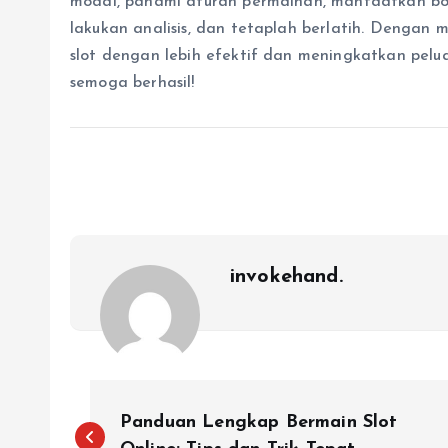
modal, pahami aturan permainan, manfaatkan bon
lakukan analisis, dan tetaplah berlatih. Dengan 
slot dengan lebih efektif dan meningkatkan pe
semoga berhasil!
invokehand.
P
Panduan Lengkap Bermain Slot