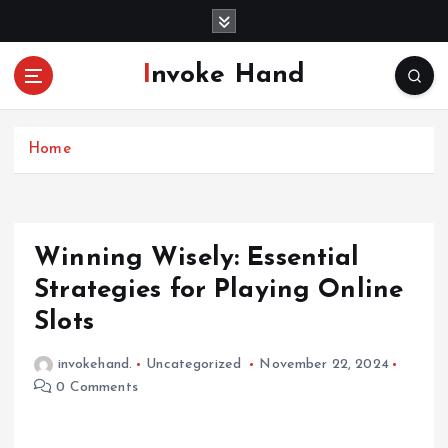
S
k
i
Invoke Hand
p
t
o
c
Home
o
n
t
e
Winning Wisely: Essential
n
Strategies for Playing Online
t
Slots
invokehand.
Uncategorized
November 22, 2024
0 Comments