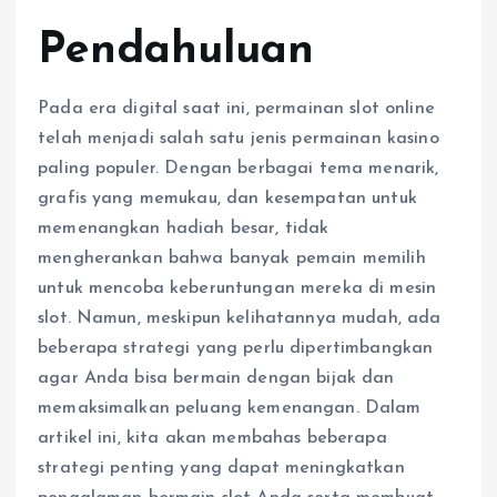
Pendahuluan
Pada era digital saat ini, permainan slot online
telah menjadi salah satu jenis permainan kasino
paling populer. Dengan berbagai tema menarik,
grafis yang memukau, dan kesempatan untuk
memenangkan hadiah besar, tidak
mengherankan bahwa banyak pemain memilih
untuk mencoba keberuntungan mereka di mesin
slot. Namun, meskipun kelihatannya mudah, ada
beberapa strategi yang perlu dipertimbangkan
agar Anda bisa bermain dengan bijak dan
memaksimalkan peluang kemenangan. Dalam
artikel ini, kita akan membahas beberapa
strategi penting yang dapat meningkatkan