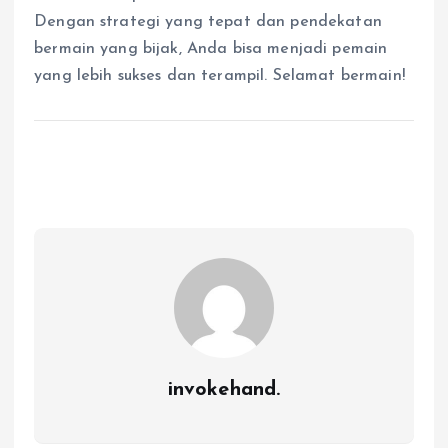
Dengan strategi yang tepat dan pendekatan
bermain yang bijak, Anda bisa menjadi pemain
yang lebih sukses dan terampil. Selamat bermain!
invokehand.