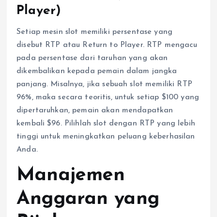
Player)
Setiap mesin slot memiliki persentase yang
disebut RTP atau Return to Player. RTP mengacu
pada persentase dari taruhan yang akan
dikembalikan kepada pemain dalam jangka
panjang. Misalnya, jika sebuah slot memiliki RTP
96%, maka secara teoritis, untuk setiap $100 yang
dipertaruhkan, pemain akan mendapatkan
kembali $96. Pilihlah slot dengan RTP yang lebih
tinggi untuk meningkatkan peluang keberhasilan
Anda.
Manajemen
Anggaran yang