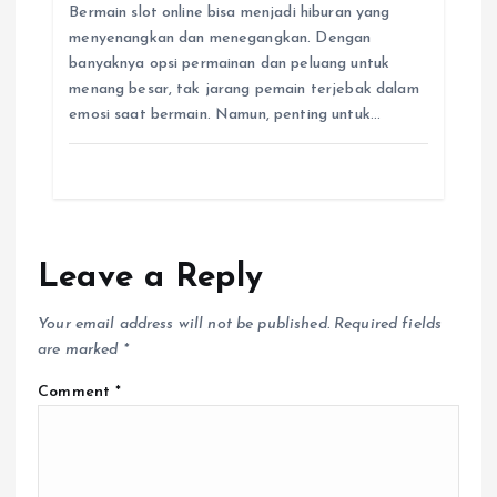
Bermain slot online bisa menjadi hiburan yang
menyenangkan dan menegangkan. Dengan
banyaknya opsi permainan dan peluang untuk
menang besar, tak jarang pemain terjebak dalam
emosi saat bermain. Namun, penting untuk…
Leave a Reply
Your email address will not be published.
Required fields
are marked
*
Comment
*