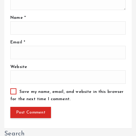
Name
*
Email
*
Website
Save my name, email, and website in this browser
for the next time I comment.
Search