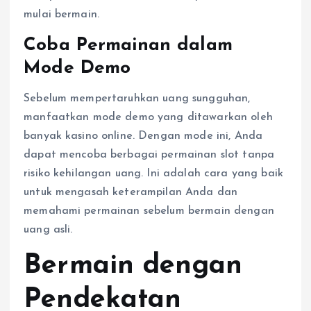
mulai bermain.
Coba Permainan dalam
Mode Demo
Sebelum mempertaruhkan uang sungguhan,
manfaatkan mode demo yang ditawarkan oleh
banyak kasino online. Dengan mode ini, Anda
dapat mencoba berbagai permainan slot tanpa
risiko kehilangan uang. Ini adalah cara yang baik
untuk mengasah keterampilan Anda dan
memahami permainan sebelum bermain dengan
uang asli.
Bermain dengan
Pendekatan